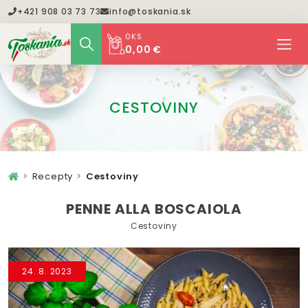
+421 908 03 73 73
info@toskania.sk
0
KS
0,00 €
CESTOVINY
Recepty
Cestoviny
PENNE ALLA BOSCAIOLA
Cestoviny
24. 8. 2023