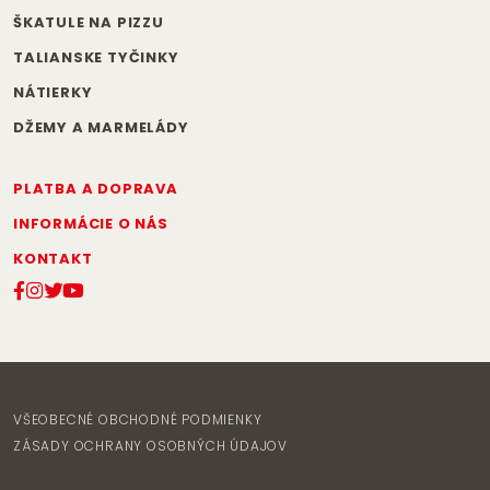
ŠKATULE NA PIZZU
TALIANSKE TYČINKY
NÁTIERKY
DŽEMY A MARMELÁDY
PLATBA A DOPRAVA
INFORMÁCIE O NÁS
KONTAKT
VŠEOBECNÉ OBCHODNÉ PODMIENKY
ZÁSADY OCHRANY OSOBNÝCH ÚDAJOV