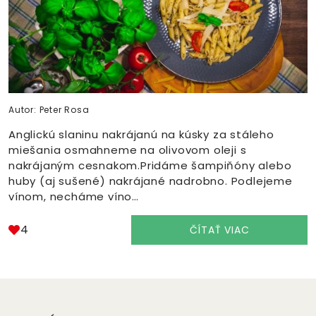
Autor: Peter Rosa
Anglickú slaninu nakrájanú na kúsky za stáleho
miešania osmahneme na olivovom oleji s
nakrájaným cesnakom.Pridáme šampiňóny alebo
huby (aj sušené) nakrájané nadrobno. Podlejeme
vínom, necháme víno…
4
ČÍTAŤ VIAC