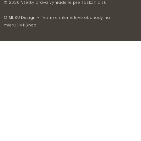
© 2026 Všetky práva vyhradené pre
Toskania.sk
© MI:SU Design
- Tvoríme internetové obchody na
mieru |
MI:Shop