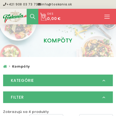
+421 908 03 73 73
info@toskania.sk
0
KS
0,00 €
KOMPÓTY
Kompóty
KATEGÓRIE
FILTER
Zobrazujú sa 4 produkty