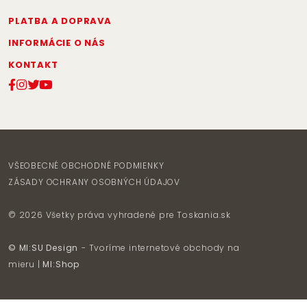
PLATBA A DOPRAVA
INFORMÁCIE O NÁS
KONTAKT
VŠEOBECNÉ OBCHODNÉ PODMIENKY
ZÁSADY OCHRANY OSOBNÝCH ÚDAJOV
© 2026 Všetky práva vyhradené pre
Toskania.sk
© MI:SU Design
- Tvoríme internetové obchody na
mieru |
MI:Shop