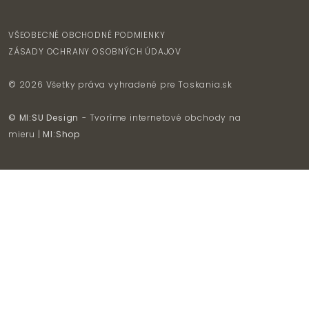
VŠEOBECNÉ OBCHODNÉ PODMIENKY
ZÁSADY OCHRANY OSOBNÝCH ÚDAJOV
© 2026 Všetky práva vyhradené pre
Toskania.sk
© MI:SU Design
- Tvoríme internetové obchody na
mieru |
MI:Shop