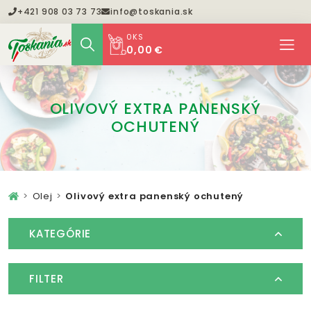
+421 908 03 73 73
info@toskania.sk
0
KS
0,00 €
OLIVOVÝ EXTRA PANENSKÝ
OCHUTENÝ
Olej
Olivový extra panenský ochutený
KATEGÓRIE
FILTER