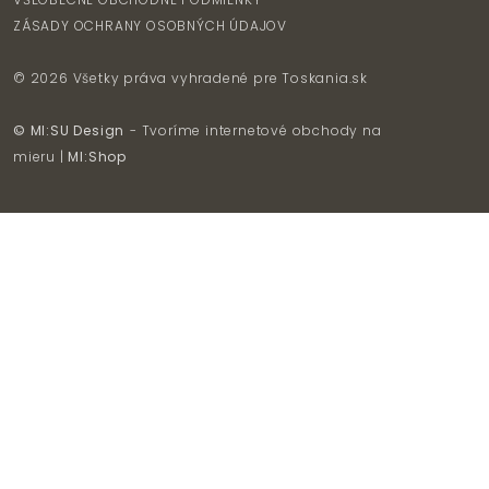
ZÁSADY OCHRANY OSOBNÝCH ÚDAJOV
© 2026 Všetky práva vyhradené pre
Toskania.sk
© MI:SU Design
- Tvoríme internetové obchody na
mieru |
MI:Shop