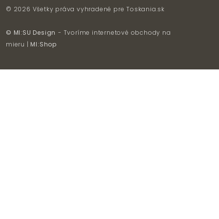
© 2026 Všetky práva vyhradené pre
Toskania.sk
© MI:SU Design
- Tvoríme internetové obchody na
mieru |
MI:Shop