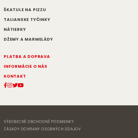
ŠKATULE NA PIZZU
TALIANSKE TYČINKY
NÁTIERKY
DŽEMY A MARMELÁDY
PLATBA A DOPRAVA
INFORMÁCIE O NÁS
KONTAKT
VŠEOBECNÉ OBCHODNÉ PODMIENKY
ZÁSADY OCHRANY OSOBNÝCH ÚDAJOV