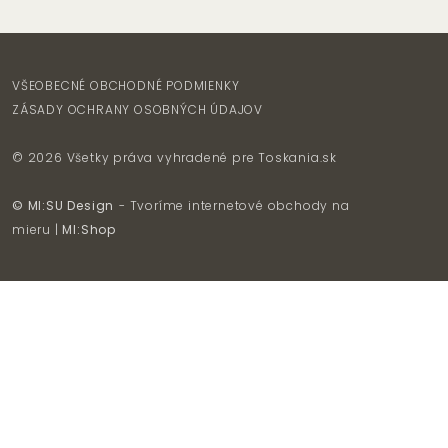
VŠEOBECNÉ OBCHODNÉ PODMIENKY
ZÁSADY OCHRANY OSOBNÝCH ÚDAJOV
© 2026 Všetky práva vyhradené pre
Toskania.sk
© MI:SU Design
- Tvoríme internetové obchody na
mieru |
MI:Shop