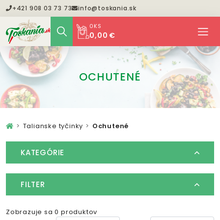
+421 908 03 73 73
info@toskania.sk
0
KS
0,00 €
OCHUTENÉ
Talianske tyčinky
Ochutené
KATEGÓRIE
FILTER
Zobrazuje sa 0 produktov