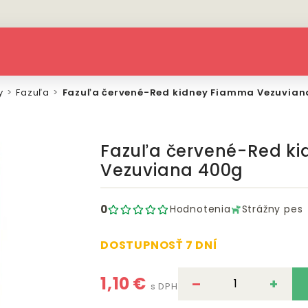
y
Fazuľa
Fazuľa červené-Red kidney Fiamma Vezuvia
Fazuľa červené-Red k
Vezuviana 400g
0
Hodnotenia
Strážny pes
DOSTUPNOSŤ 7 DNÍ
1,10 €
–
+
s DPH