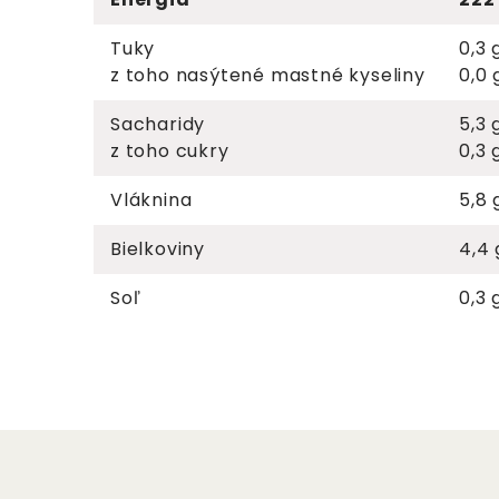
Tuky
0,3 
z toho nasýtené mastné kyseliny
0,0 
Sacharidy
5,3 
z toho cukry
0,3 
Vláknina
5,8 
Bielkoviny
4,4 
Soľ
0,3 