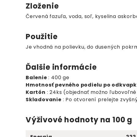
Zloženie
Červená fazuľa, voda, soľ, kyselina askor
Použitie
Je vhodná na polievku, do dusených pokrm
Ďalšie informácie
Balenie
: 400 ge
Hmotnosť pevného podielu po odkvapk
Kartón
: 24ks (objednať možno ľubovoľné
Skladovanie
: Po otvorení prelejte zvyš
Výživové hodnoty na 100 g
Energia
222