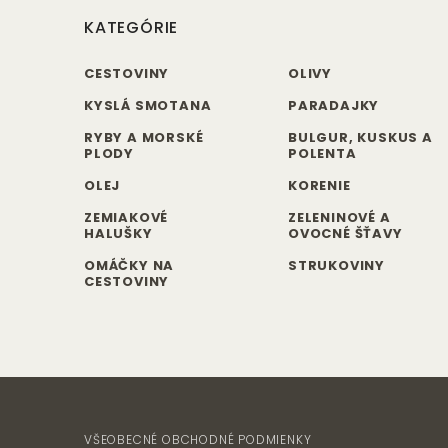
KATEGÓRIE
CESTOVINY
OLIVY
KYSLÁ SMOTANA
PARADAJKY
RYBY A MORSKÉ
BULGUR, KUSKUS A
PLODY
POLENTA
OLEJ
KORENIE
ZEMIAKOVÉ
ZELENINOVÉ A
HALUŠKY
OVOCNÉ ŠŤAVY
OMÁČKY NA
STRUKOVINY
CESTOVINY
VŠEOBECNÉ OBCHODNÉ PODMIENKY