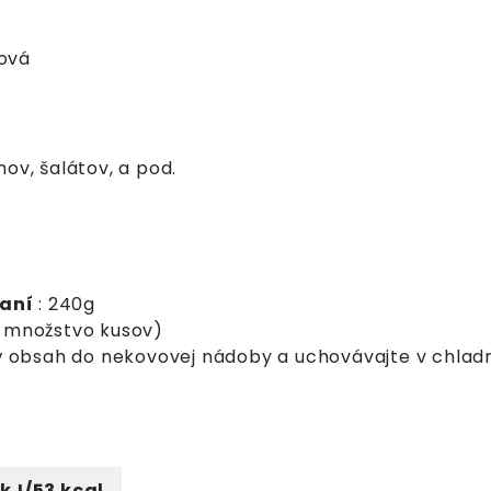
bová
ov, šalátov, a pod.
aní
: 240g
 množstvo kusov)
ný obsah do nekovovej nádoby a uchovávajte v chladn
 kJ/53 kcal