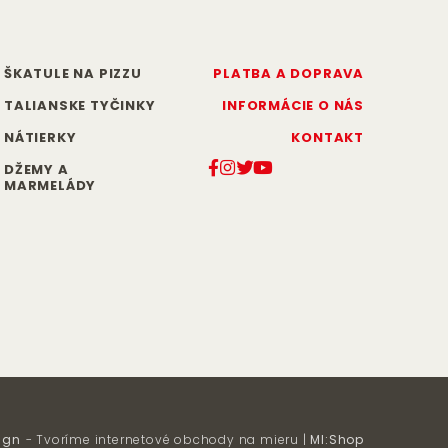
ŠKATULE NA PIZZU
PLATBA A DOPRAVA
TALIANSKE TYČINKY
INFORMÁCIE O NÁS
NÁTIERKY
KONTAKT
DŽEMY A
MARMELÁDY
ign
- Tvoríme internetové obchody na mieru |
MI:Shop