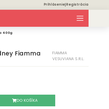
Prihlásenie
|
Registrácia
na 400g
idney Fiamma
FIAMMA
VESUVIANA S.R.L.
DO KOŠÍKA