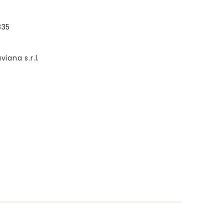
835
ana s.r.l.