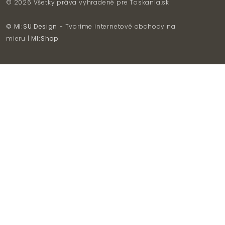
© 2026 Všetky práva vyhradené pre
Toskania.sk
© MI:SU Design
- Tvoríme internetové obchody na
mieru |
MI:Shop