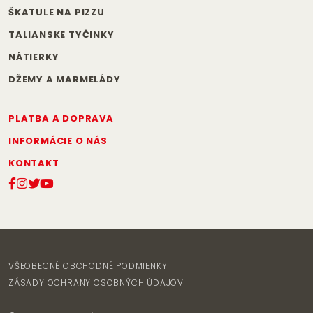
ŠKATULE NA PIZZU
TALIANSKE TYČINKY
NÁTIERKY
DŽEMY A MARMELÁDY
PLATBA A DOPRAVA
INFORMÁCIE O NÁS
KONTAKT
VŠEOBECNÉ OBCHODNÉ PODMIENKY
ZÁSADY OCHRANY OSOBNÝCH ÚDAJOV