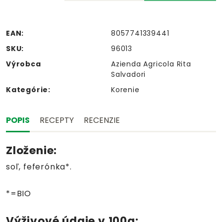
EAN:
8057741339441
SKU:
96013
Výrobca
Azienda Agricola Rita
Salvadori
Kategórie:
Korenie
POPIS
RECEPTY
RECENZIE
Zloženie:
soľ, feferónka*.
*=BIO
Výživové údaje v 100g: