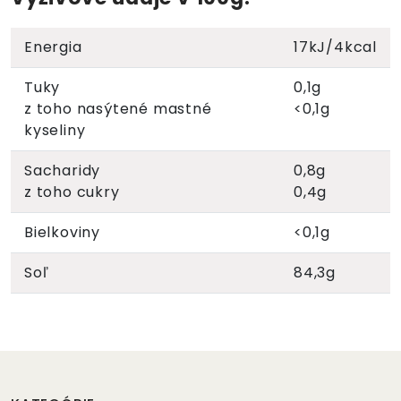
Energia
17kJ/4kcal
Tuky
0,1g
z toho nasýtené mastné
<0,1g
kyseliny
Sacharidy
0,8g
z toho cukry
0,4g
Bielkoviny
<0,1g
Soľ
84,3g