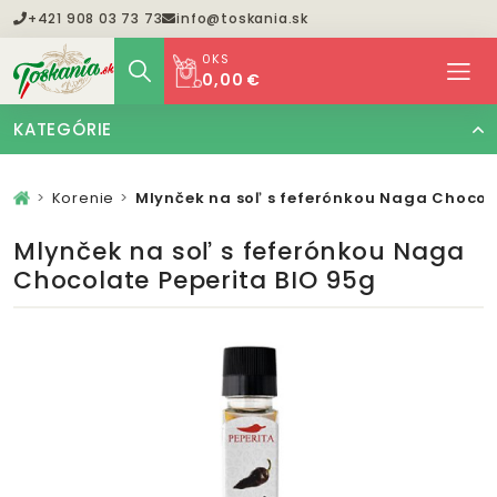
+421 908 03 73 73
info@toskania.sk
0
KS
0,00 €
KATEGÓRIE
Korenie
Mlynček na soľ s feferónkou Naga Chocol
Mlynček na soľ s feferónkou Naga
Chocolate Peperita BIO 95g