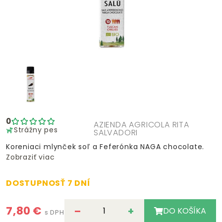
0
AZIENDA AGRICOLA RITA
Strážny pes
SALVADORI
Koreniaci mlynček soľ a Feferónka NAGA chocolate.
Zobraziť viac
DOSTUPNOSŤ 7 DNÍ
7,80 €
–
+
DO KOŠÍKA
s DPH