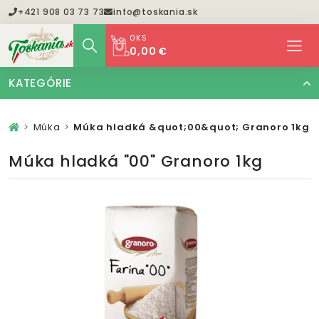
+421 908 03 73 73
info@toskania.sk
0
KS
0,00 €
KATEGÓRIE
Múka
Múka hladká &quot;00&quot; Granoro 1kg
Múka hladká "00" Granoro 1kg