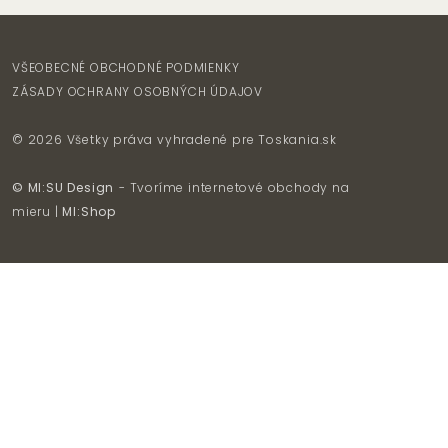
VŠEOBECNÉ OBCHODNÉ PODMIENKY
ZÁSADY OCHRANY OSOBNÝCH ÚDAJOV
© 2026 Všetky práva vyhradené pre
Toskania.sk
© MI:SU Design
- Tvoríme internetové obchody na
mieru |
MI:Shop