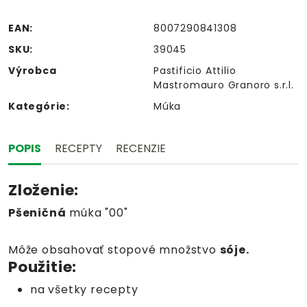
EAN:
8007290841308
SKU:
39045
Výrobca
Pastificio Attilio
Mastromauro Granoro s.r.l.
Kategórie:
Múka
POPIS
RECEPTY
RECENZIE
Zloženie:
Pšeničná
múka "00"
Môže obsahovať stopové množstvo
sóje.
Použitie:
na všetky recepty