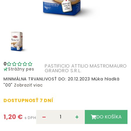
0
PASTIFICIO ATTILIO MASTROMAURO
Strážny pes
GRANORO S.R.L.
MINIMÁLNA TRVANLIVOSŤ DO: 20.12.2023 Múka hladká
"00"
Zobraziť viac
DOSTUPNOSŤ 7 DNÍ
1,20 €
–
+
DO KOŠÍKA
s DPH