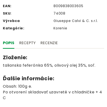
EAN:
8009838003605
SKU:
74008
Výrobca
Giuseppe Calvi & C. s.r.l.
Kategórie:
Korenie
POPIS
RECEPTY
RECENZIE
Zloženie:
talianska feferónka 65%, olivový olej 35%, soľ.
Ďalšie informácie:
Obsah: 100g e.
Po otvorení skladovať uzavreté v chladničke + 4
C