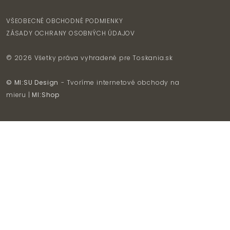
VŠEOBECNÉ OBCHODNÉ PODMIENKY
ZÁSADY OCHRANY OSOBNÝCH ÚDAJOV
© 2026 Všetky práva vyhradené pre
Toskania.sk
© MI:SU Design
- Tvoríme internetové obchody na
mieru |
MI:Shop