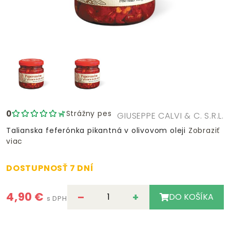
0
Strážny pes
GIUSEPPE CALVI & C. S.R.L.
Talianska feferónka pikantná v olivovom oleji
Zobraziť
viac
DOSTUPNOSŤ 7 DNÍ
4,90 €
–
+
DO KOŠÍKA
s DPH