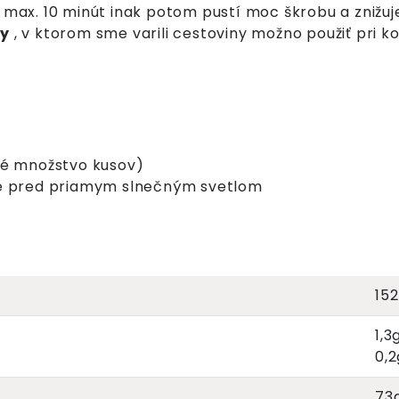
, max. 10 minút inak potom pustí moc škrobu a znižuj
dy
, v ktorom sme varili cestoviny možno použiť pri k
né množstvo kusov)
ňte pred priamym slnečným svetlom
15
1,3
0,2
73