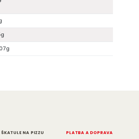
g
5g
007g
ŠKATULE NA PIZZU
PLATBA A DOPRAVA