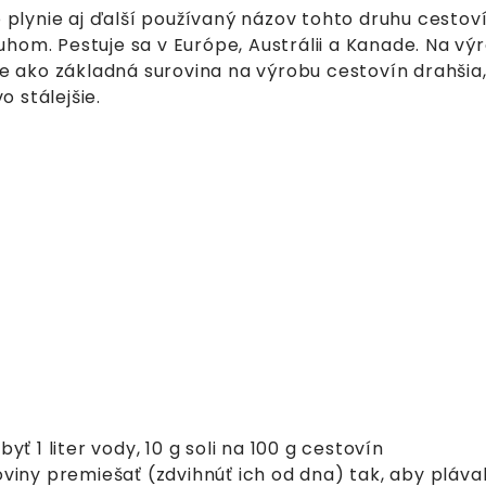
 plynie aj ďalší používaný názov tohto druhu cestovín
hom. Pestuje sa v Európe, Austrálii a Kanade. Na v
e ako základná surovina na výrobu cestovín drahšia
o stálejšie.
yť 1 liter vody, 10 g soli na 100 g cestovín
oviny
premiešať (zdvihnúť ich od dna) tak, aby pláva