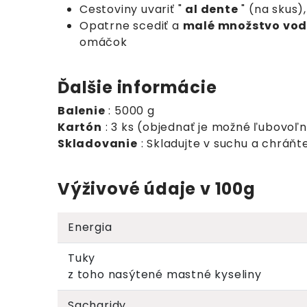
Cestoviny uvariť "
al dente
" (na skus)
Opatrne scediť a
malé množstvo vo
omáčok
Ďalšie informácie
Balenie
: 5000 g
Kartón
: 3 ks (objednať je možné ľubovoľ
Skladovanie
: Skladujte v suchu a chrá
Výživové údaje v 100g
Energia
Tuky
z toho nasýtené mastné kyseliny
Sacharidy