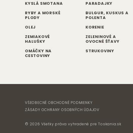
KYSLÁ SMOTANA
PARADAJKY
RYBY A MORSKÉ
BULGUR, KUSKUS A
PLODY
POLENTA
OLEJ
KORENIE
ZEMIAKOVÉ
ZELENINOVÉ A
HALUŠKY
OVOCNÉ ŠŤAVY
OMÁČKY NA
STRUKOVINY
CESTOVINY
VŠEOBECNÉ OBCHODNÉ PODMIENKY
ZÁSADY OCHRANY OSOBNÝCH ÚDAJOV
© 2026 Všetky práva vyhradené pre
Toskania.sk