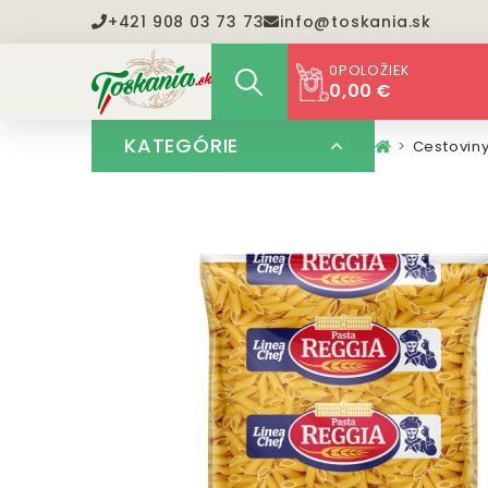
+421 908 03 73 73
info@toskania.sk
0
POLOŽIEK
0,00 €
KATEGÓRIE
Cestovin