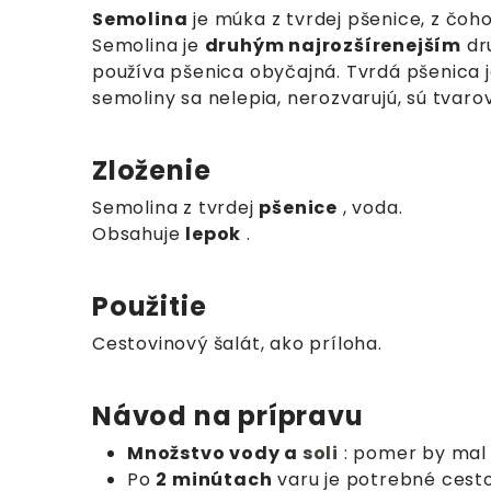
Semolina
je múka z tvrdej pšenice, z čoho
Semolina je
druhým najrozšírenejším
dru
používa pšenica obyčajná. Tvrdá pšenica j
semoliny sa nelepia, nerozvarujú, sú tvarov
Zloženie
Semolina z tvrdej
pšenice
, voda.
Obsahuje
lepok
.
Použitie
Cestovinový šalát, ako príloha.
Návod na prípravu
Množstvo vody a
soli
: pomer by mal b
Po
2 minútach
varu je potrebné
cest