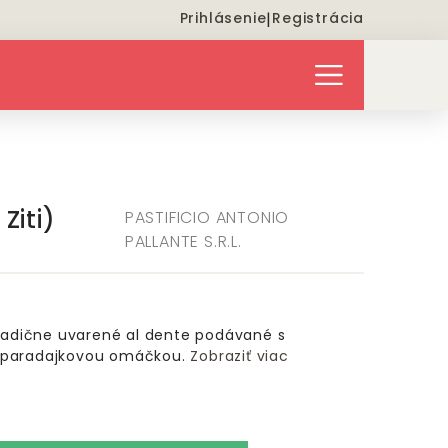
Prihlásenie
|
Registrácia
Ziti)
PASTIFICIO ANTONIO
PALLANTE S.R.L.
Tradične uvarené al dente podávané s
o paradajkovou omáčkou.
Zobraziť viac