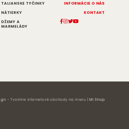
TALIANSKE TYČINKY
INFORMÁCIE O NÁS
NÁTIERKY
KONTAKT
DŽEMY A
MARMELÁDY
ign
- Tvoríme internetové obchody na mieru |
MI:Shop