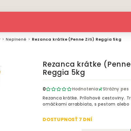
y
Neplnené
Rezanca krátke (Penne Ziti) Reggia 5kg
Rezanca krátke (Penne 
Reggia 5kg
0
Hodnotenia
Strážny pes
Rezanca krátke. Prílohové cestoviny. 
omáčkami arrabbiata, s pestom aleb
DOSTUPNOSŤ 7 DNÍ