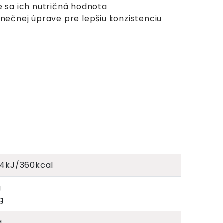
e sa ich nutričná hodnota
onečnej úprave pre lepšiu konzistenciu
24kJ/360kcal
g
g
g