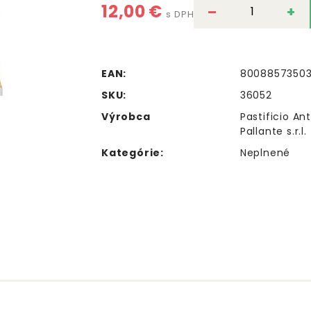
12,00 €
–
+
s DPH
EAN:
8008857350
SKU:
36052
Výrobca
Pastificio An
Pallante s.r.l.
Kategórie:
Neplnené