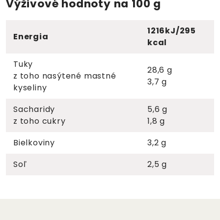
Výživové hodnoty na 100 g
1216kJ/295
Energia
kcal
Tuky
28,6 g
z toho nasýtené mastné
3,7 g
kyseliny
Sacharidy
5,6 g
z toho cukry
1,8 g
Bielkoviny
3,2 g
Soľ
2,5 g