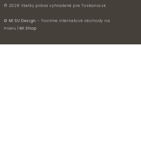
© 2026 Všetky práva vyhradené pre
Toskania.sk
© MI:SU Design
- Tvoríme internetové obchody na
mieru |
MI:Shop