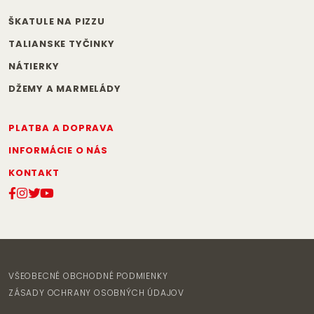
ŠKATULE NA PIZZU
TALIANSKE TYČINKY
NÁTIERKY
DŽEMY A MARMELÁDY
PLATBA A DOPRAVA
INFORMÁCIE O NÁS
KONTAKT
VŠEOBECNÉ OBCHODNÉ PODMIENKY
ZÁSADY OCHRANY OSOBNÝCH ÚDAJOV