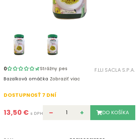
0
Strážny pes
F.LLI SACLA S.P.A.
Bazalková omáčka
Zobraziť viac
DOSTUPNOSŤ 7 DNÍ
13,50 €
–
+
DO KOŠÍKA
s DPH