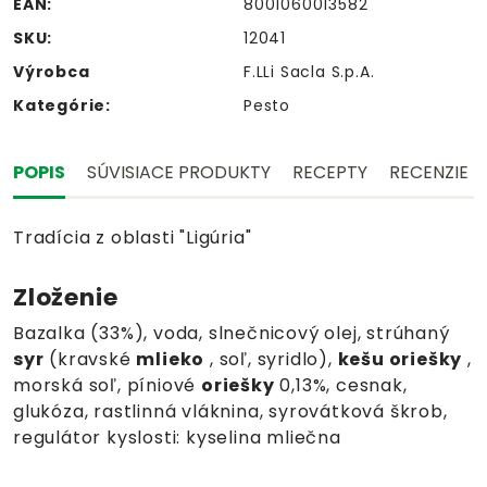
EAN:
8001060013582
SKU:
12041
Výrobca
F.LLi Sacla S.p.A.
Kategórie:
Pesto
POPIS
SÚVISIACE PRODUKTY
RECEPTY
RECENZIE
Tradícia z oblasti "Ligúria"
Zloženie
Bazalka (33%), voda, slnečnicový olej, strúhaný
syr
(kravské
mlieko
, soľ, syridlo),
kešu oriešky
,
morská soľ, píniové
oriešky
0,13%, cesnak,
glukóza, rastlinná vláknina, syrovátková škrob,
regulátor kyslosti: kyselina mliečna