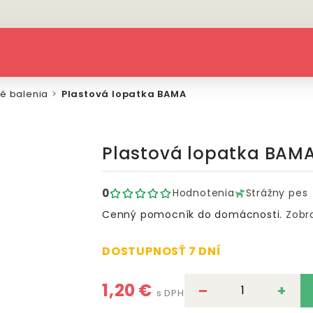
é balenia
Plastová lopatka BAMA
Plastová lopatka BAM
0
Hodnotenia
Strážny pes
Cenný pomocník do domácnosti.
Zobra
DOSTUPNOSŤ 7 DNÍ
1,20 €
–
+
s DPH