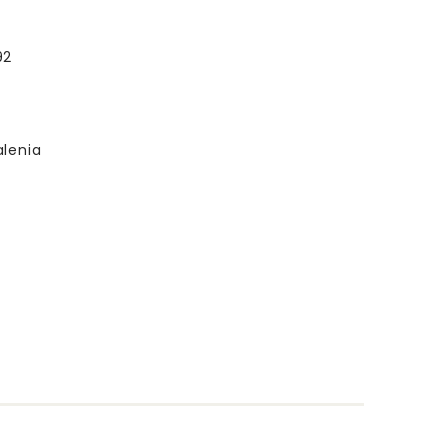
92
lenia