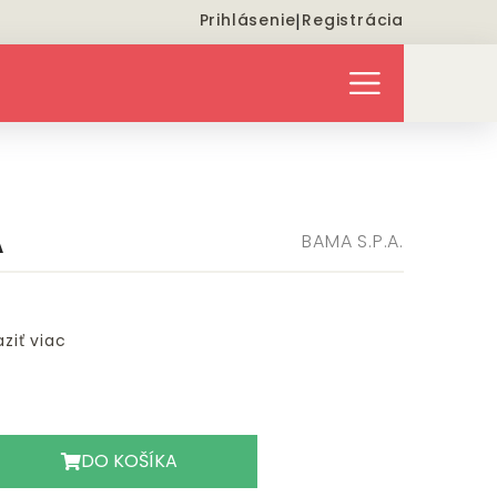
Prihlásenie
|
Registrácia
A
BAMA S.P.A.
ziť viac
DO KOŠÍKA