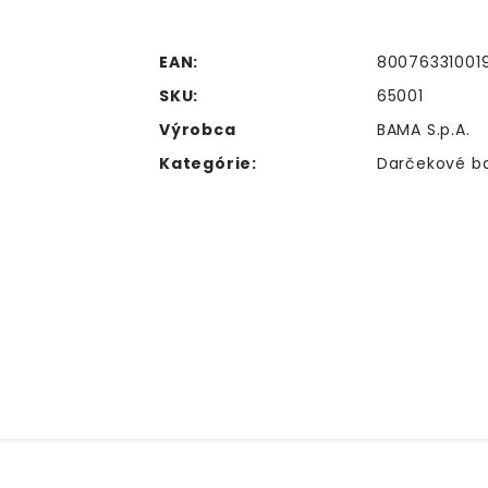
EAN:
80076331001
SKU:
65001
Výrobca
BAMA S.p.A.
Kategórie:
Darčekové ba