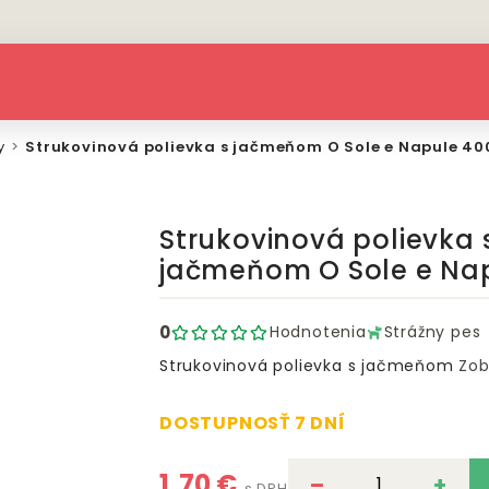
y
Strukovinová polievka s jačmeňom O Sole e Napule 40
Strukovinová polievka 
jačmeňom O Sole e Na
0
Hodnotenia
Strážny pes
Strukovinová polievka s jačmeňom
Zob
DOSTUPNOSŤ 7 DNÍ
1,70 €
–
+
s DPH