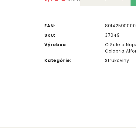
EAN:
8014259000
SKU:
37049
Výrobca
O Sole e Napu
Calabria Alfon
Kategórie:
Strukoviny