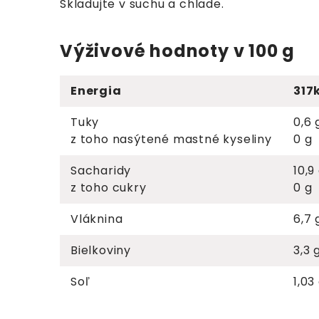
Skladujte v suchu a chlade.
Výživové hodnoty v 100 g
Energia
317
Tuky
0,6 
z toho nasýtené mastné kyseliny
0 g
Sacharidy
10,9
z toho cukry
0 g
Vláknina
6,7 
Bielkoviny
3,3 
Soľ
1,03