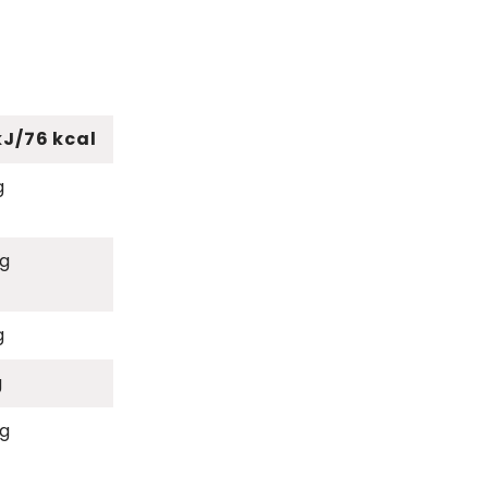
kJ/76 kcal
g
 g
g
g
 g