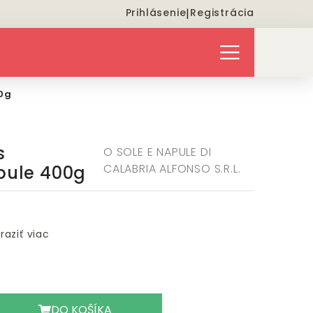
Prihlásenie
|
Registrácia
0g
s
O SOLE E NAPULE DI
CALABRIA ALFONSO S.R.L.
pule 400g
raziť viac
DO KOŠÍKA