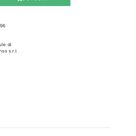
096
le di
so s.r.l.