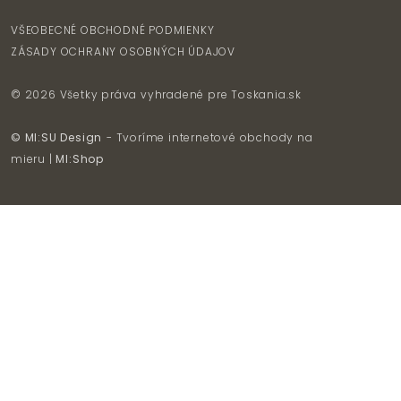
VŠEOBECNÉ OBCHODNÉ PODMIENKY
ZÁSADY OCHRANY OSOBNÝCH ÚDAJOV
© 2026 Všetky práva vyhradené pre
Toskania.sk
© MI:SU Design
- Tvoríme internetové obchody na
mieru |
MI:Shop