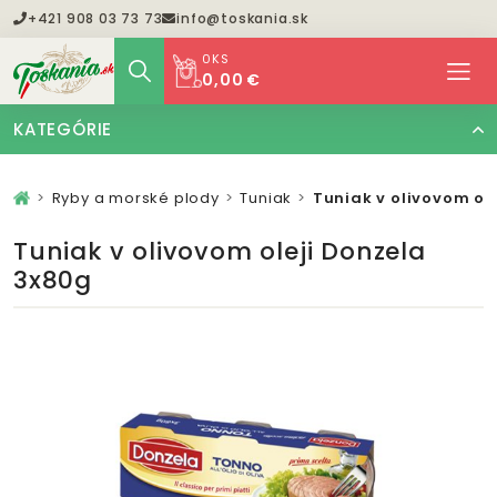
+421 908 03 73 73
info@toskania.sk
0
KS
0,00 €
KATEGÓRIE
Ryby a morské plody
Tuniak
Tuniak v olivovom ol
Tuniak v olivovom oleji Donzela
3x80g