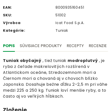
EAN:
8000935160451
SKU:
51002
Výrobca
Icat Food S.p.A.
Kategórie:
Tuniak
POPIS
SÚVISIACE PRODUKTY
RECEPTY
RECENZIE
Tuniak obyčajný
, tiež tuniak
modroplutvý
, je
ryba z čeľade makrelovitých rozšírená v
Atlantickom oceáne, Stredozemnom mori a
Čiernom mori a chovaná aj v chovoch blízko
Japonska. Dosahuje bežne dĺžku 2–2,5 m pri váhe
medzi 225 a 250 kg. Tuniak loví menšie ryby, a to
často aj vo veľkých hĺbkach.
Zloženie