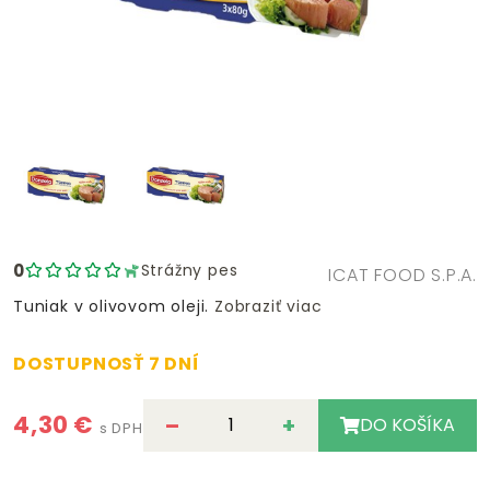
0
Strážny pes
ICAT FOOD S.P.A.
Tuniak v olivovom oleji.
Zobraziť viac
DOSTUPNOSŤ 7 DNÍ
4,30 €
–
+
DO KOŠÍKA
s DPH