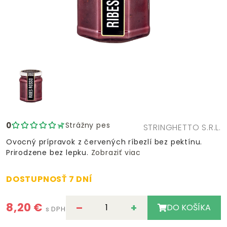
0
Strážny pes
STRINGHETTO S.R.L.
Ovocný prípravok z červených ríbezlí bez pektínu.
Prirodzene bez lepku.
Zobraziť viac
DOSTUPNOSŤ 7 DNÍ
8,20 €
–
+
DO KOŠÍKA
s DPH