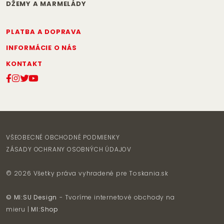
DŽEMY A MARMELÁDY
PLATBA A DOPRAVA
INFORMÁCIE O NÁS
KONTAKT
VŠEOBECNÉ OBCHODNÉ PODMIENKY
ZÁSADY OCHRANY OSOBNÝCH ÚDAJOV
© 2026 Všetky práva vyhradené pre
Toskania.sk
© MI:SU Design
- Tvoríme internetové obchody na
mieru |
MI:Shop