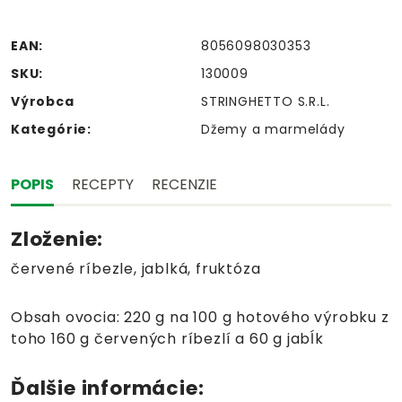
EAN:
8056098030353
SKU:
130009
Výrobca
STRINGHETTO S.R.L.
Kategórie:
Džemy a marmelády
POPIS
RECEPTY
RECENZIE
Zloženie:
červené ríbezle, jablká, fruktóza
Obsah ovocia: 220 g na 100 g hotového výrobku z
toho 160 g červených ríbezlí a 60 g jabĺk
Ďalšie informácie: