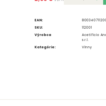
EAN:
80034071120
SKU:
112001
Výrobca
Acetificio An
s.r.l.
Kategórie:
Vínny