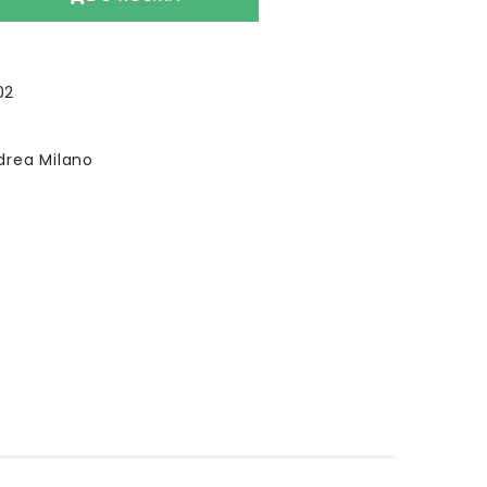
02
drea Milano