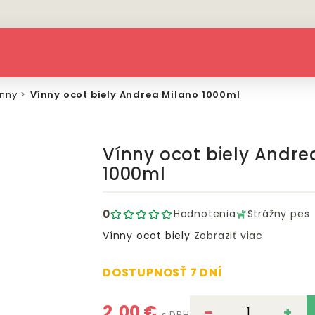
ínny
Vínny ocot biely Andrea Milano 1000ml
Vínny ocot biely Andre
1000ml
0
Hodnotenia
Strážny pes
Vínny ocot biely
Zobraziť viac
DOSTUPNOSŤ 7 DNÍ
2,00 €
–
+
s DPH