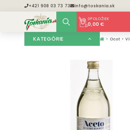
+421 908 03 73 73
info@toskania.sk
0
POLOŽIEK
0,00 €
KATEGÓRIE
Ocot
V