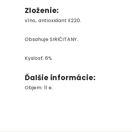
Zloženie:
víno, antioxidant E220.
Obsahuje SIRIČITANY.
Kyslosť: 6%
Ďalšie informácie:
Objem: 1l e.