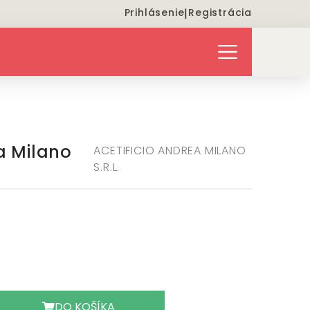
Prihlásenie
|
Registrácia
a Milano
ACETIFICIO ANDREA MILANO
S.R.L.
DO KOŠÍKA