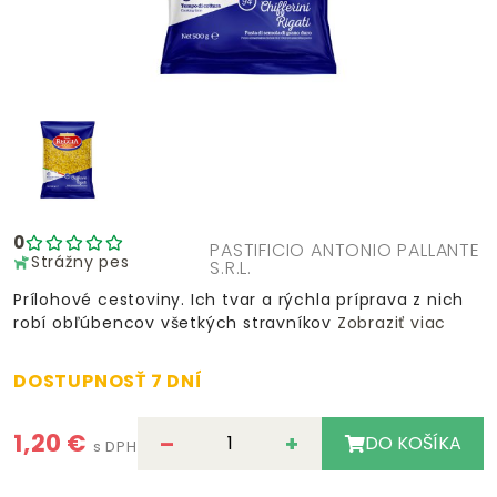
0
PASTIFICIO ANTONIO PALLANTE
Strážny pes
S.R.L.
Prílohové cestoviny. Ich tvar a rýchla príprava z nich
robí obľúbencov všetkých stravníkov
Zobraziť viac
DOSTUPNOSŤ 7 DNÍ
1,20 €
–
+
DO KOŠÍKA
s DPH