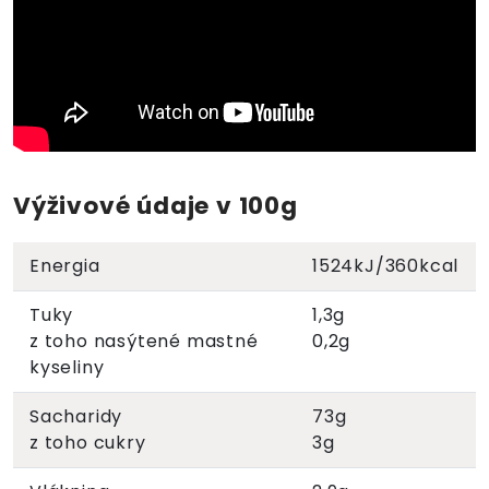
Výživové údaje v 100g
Energia
1524kJ/360kcal
Tuky
1,3g
z toho nasýtené mastné
0,2g
kyseliny
Sacharidy
73g
z toho cukry
3g