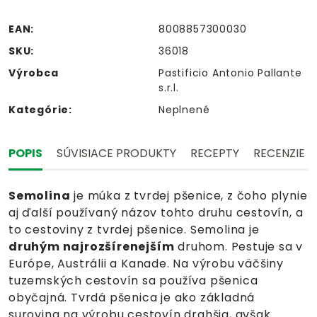
EAN:
8008857300030
SKU:
36018
Výrobca
Pastificio Antonio Pallante
s.r.l.
Kategórie:
Neplnené
POPIS
SÚVISIACE PRODUKTY
RECEPTY
RECENZIE
Semolina
je múka z tvrdej pšenice, z čoho plynie
aj ďalší používaný názov tohto druhu cestovín, a
to cestoviny z tvrdej pšenice. Semolina je
druhým najrozšírenejším
druhom. Pestuje sa v
Európe, Austrálii a Kanade. Na výrobu väčšiny
tuzemských cestovín sa používa pšenica
obyčajná. Tvrdá pšenica je ako základná
surovina na výrobu cestovín drahšia, avšak