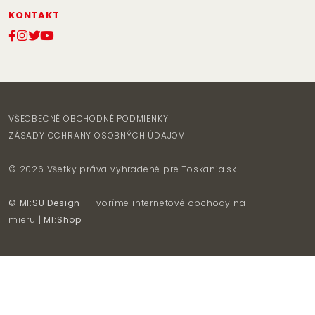
KONTAKT
VŠEOBECNÉ OBCHODNÉ PODMIENKY
ZÁSADY OCHRANY OSOBNÝCH ÚDAJOV
© 2026 Všetky práva vyhradené pre
Toskania.sk
© MI:SU Design
- Tvoríme internetové obchody na
mieru |
MI:Shop