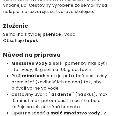
vhodnejšia. Cestoviny vyrobené zo semoliny sa
nelepia, nerozvarujú, sú tvarovo stálejšie.
Zloženie
Semolina z tvrdej
pšenice
, voda.
Obsahuje
lepok
.
Návod na prípravu
Množstvo vody a
soli
: pomer by mal byť 1
liter vody, 10 g soli na 100 g cestovín
Po
2 minútach
varu je potrebné
cestoviny
premiešať (zdvihnúť ich od dna) tak, aby
plávali voľne vo vode
Cestoviny uvariť "
al dente
" (na skus), max.
10 minút inak potom pustí moc škrobu a
znižuje sa ich nutričná hodnota
Opatrne scediť a
malé množstvo vody
, v