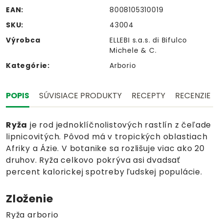
EAN:
8008105310019
SKU:
43004
Výrobca
ELLEBI s.a.s. di Bifulco
Michele & C.
Kategórie:
Arborio
POPIS
SÚVISIACE PRODUKTY
RECEPTY
RECENZIE
Ryža
je rod jednoklíčnolistových rastlín z čeľade
lipnicovitých. Pôvod má v tropických oblastiach
Afriky a Ázie. V botanike sa rozlišuje viac ako 20
druhov. Ryža celkovo pokrýva asi dvadsať
percent kalorickej spotreby ľudskej populácie.
Zloženie
Ryža arborio