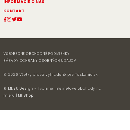
INFORMÁCIE O NÁS
KONTAKT
VŠEOBECNÉ OBCHODNÉ PODMIENKY
ZÁSADY OCHRANY OSOBNÝCH ÚDAJOV
© 2026 Všetky práva vyhradené pre
Toskania.sk
© MI:SU Design
- Tvoríme internetové obchody na
mieru |
MI:Shop