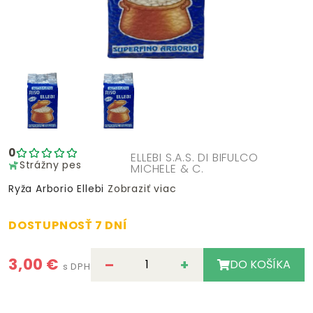
0
ELLEBI S.A.S. DI BIFULCO
Strážny pes
MICHELE & C.
Ryža Arborio Ellebi
Zobraziť viac
DOSTUPNOSŤ 7 DNÍ
3,00 €
–
+
DO KOŠÍKA
s DPH